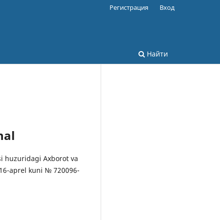
Регистрация
Вход
Найти
nal
si huzuridagi Axborot va
16-aprel kuni № 720096-