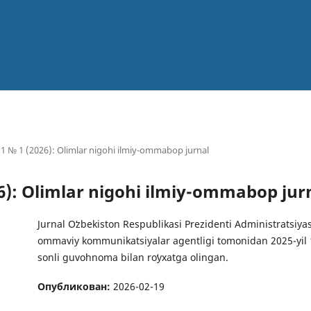
1 № 1 (2026): Olimlar nigohi ilmiy-ommabop jurnal
6): Olimlar nigohi ilmiy-ommabop jur
Jurnal Oʻzbekiston Respublikasi Prezidenti Administratsiya
ommaviy kommunikatsiyalar agentligi tomonidan 2025-yil 
sonli guvohnoma bilan roʻyxatga olingan.
Опубликован:
2026-02-19