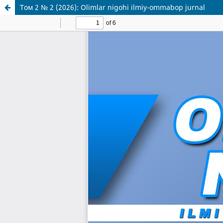
Том 2 № 2 (2026): Olimlar nigohi ilmiy-ommabop jurnal