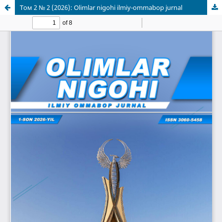
Том 2 № 2 (2026): Olimlar nigohi ilmiy-ommabop jurnal