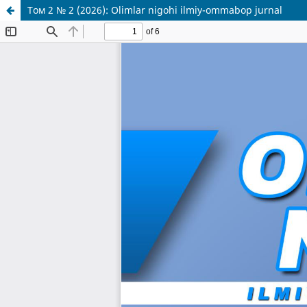
Том 2 № 2 (2026): Olimlar nigohi ilmiy-ommabop jurnal