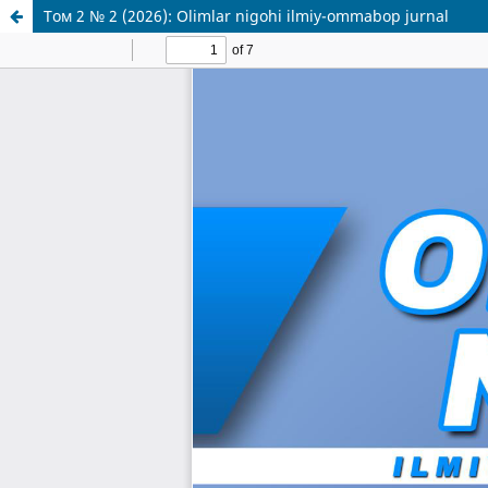
Том 2 № 2 (2026): Olimlar nigohi ilmiy-ommabop jurnal