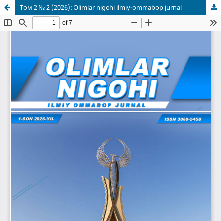
Том 2 № 2 (2026): Olimlar nigohi ilmiy-ommabop jurnal